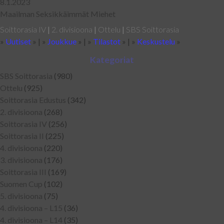
8.1.2023
Maailman Seksikkäimmät Miehet
Soittorasia IV
|
2. divisioona
|
Ottelu
|
SBS Soittorasia
»
Uutiset
» | »
Joukkue
» | »
Tilastot
» | »
Keskustelu
»
Kategoriat
SBS Soittorasia
(980)
Ottelu
(925)
Soittorasia Edustus
(342)
2. divisioona
(268)
Soittorasia IV
(256)
Soittorasia II
(225)
4. divisioona
(220)
3. divisioona
(176)
Soittorasia III
(169)
Suomen Cup
(102)
5. divisioona
(75)
4. divisioona – L15
(36)
4. divisioona – L14
(35)