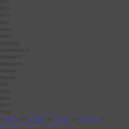
SR II
SR III
SR IV
SR V
Muut
Seura
Sponsorit
Valmentajaksi?
Pelaajaksi?
Keskustelu
Intranet
Edustus
SR II
SR III
SR IV
SR V
Muut
»
Uutiset
» | »
Joukkue
» | »
Tilastot
» | »
Keskustelu
»
Keihäs Kruunat – SR IV 2-3