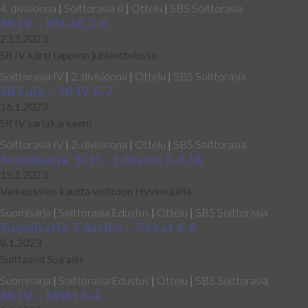
4. divisioona
|
Soittorasia II
|
Ottelu
|
SBS Soittorasia
SR IV – KU-68 2-6
23.1.2023
SR IV kärsi tappion juhlaottelussa
Soittorasia IV
|
2. divisioona
|
Ottelu
|
SBS Soittorasia
SB Luja – SR IV 5-7
16.1.2023
SR IV sarjakärkeen!
Soittorasia IV
|
2. divisioona
|
Ottelu
|
SBS Soittorasia
Suomisarja: SCH – Edustus 5-6 JA
15.1.2023
Vaikeuksien kautta voittoon Hyvinkäällä
Suomisarja
|
Soittorasia Edustus
|
Ottelu
|
SBS Soittorasia
Suomisarja: Edustus – Pirkat 4-6
8.1.2023
Sulttaanit Spiralin
Suomisarja
|
Soittorasia Edustus
|
Ottelu
|
SBS Soittorasia
SR IV – MSM 6-4