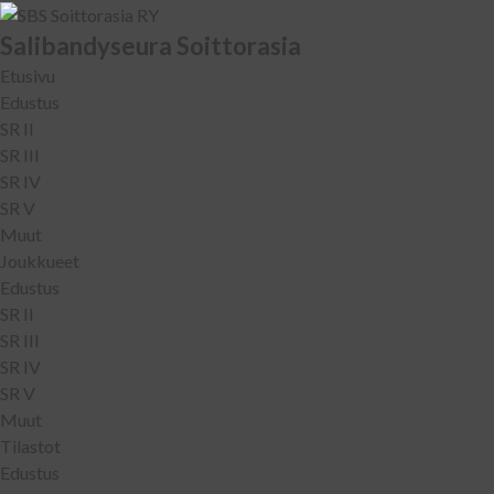
Salibandyseura Soittorasia
Etusivu
Edustus
SR II
SR III
SR IV
SR V
Muut
Joukkueet
Edustus
SR II
SR III
SR IV
SR V
Muut
Tilastot
Edustus