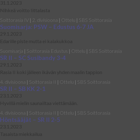
31.1.2023
Nihkeä voitto Iittalasta
Soittorasia IV
|
2. divisioona
|
Ottelu
|
SBS Soittorasia
Suomisarja: PSW – Edustus 6-7 JA
29.1.2023
Edarille piste mutta ei kalakukkoa
Suomisarja
|
Soittorasia Edustus
|
Ottelu
|
SBS Soittorasia
SR II – SC Susibandy 3-4
29.1.2023
Rasia II koki jälleen ikävän yhden maalin tappion
4. divisioona
|
Soittorasia II
|
Ottelu
|
SBS Soittorasia
SR II – SB KK 2-1
23.1.2023
Hyvillä mielin saunailtaa viettämään.
4. divisioona
|
Soittorasia II
|
Ottelu
|
SBS Soittorasia
Höntsääjät – SR II 2-5
23.1.2023
Tasaista miekkailua