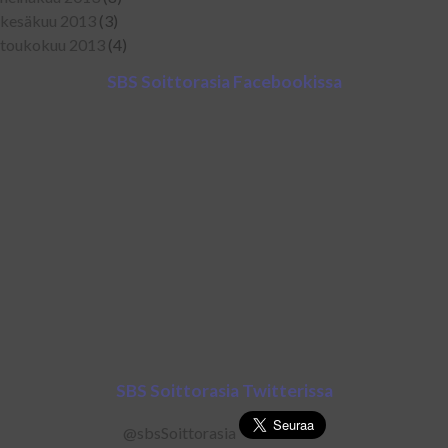
kesäkuu 2013
(3)
toukokuu 2013
(4)
SBS Soittorasia Facebookissa
SBS Soittorasia Twitterissa
@sbsSoittorasia