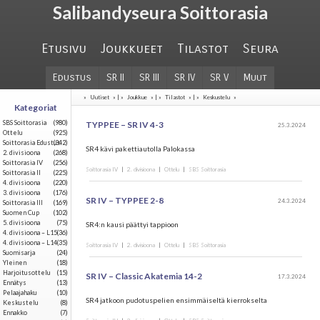
Salibandyseura Soittorasia
Etusivu
Joukkueet
Tilastot
Seura
Edustus
SR II
SR III
SR IV
SR V
Muut
»
Uutiset
» | »
Joukkue
» | »
Tilastot
» | »
Keskustelu
»
Kategoriat
SBS Soittorasia
(980)
TYPPEE – SR IV 4-3
25.3.2024
Ottelu
(925)
Soittorasia Edustus
(342)
SR4 kävi pakettiautolla Palokassa
2. divisioona
(268)
Soittorasia IV
(256)
Soittorasia IV
|
2. divisioona
|
Ottelu
|
SBS Soittorasia
Soittorasia II
(225)
4. divisioona
(220)
3. divisioona
(176)
SR IV – TYPPEE 2-8
24.3.2024
Soittorasia III
(169)
Suomen Cup
(102)
5. divisioona
(75)
SR4:n kausi päättyi tappioon
4. divisioona – L15
(36)
4. divisioona – L14
(35)
Soittorasia IV
|
2. divisioona
|
Ottelu
|
SBS Soittorasia
Suomisarja
(24)
Yleinen
(18)
Harjoitusottelu
(15)
SR IV – Classic Akatemia 14-2
17.3.2024
Ennätys
(13)
Pelaajahaku
(10)
SR4 jatkoon pudotuspelien ensimmäiseltä kierrokselta
Keskustelu
(8)
Ennakko
(7)