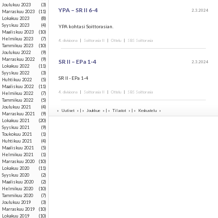
joulukuu 2023
(3)
YPA – SR II 6-4
2.3.2024
marraskuu 2023
(11)
lokakuu 2023
(8)
syyskuu 2023
(4)
YPA kohtasi Soittorasian.
maaliskuu 2023
(10)
helmikuu 2023
(7)
4. divisioona
|
Soittorasia II
|
Ottelu
|
SBS Soittorasia
tammikuu 2023
(10)
joulukuu 2022
(9)
marraskuu 2022
(9)
SR II – EPa 1-4
2.3.2024
lokakuu 2022
(11)
syyskuu 2022
(3)
SR II - EPa 1-4
huhtikuu 2022
(5)
maaliskuu 2022
(11)
4. divisioona
|
Soittorasia II
|
Ottelu
|
SBS Soittorasia
helmikuu 2022
(7)
tammikuu 2022
(5)
joulukuu 2021
(4)
»
Uutiset
» | »
Joukkue
» | »
Tilastot
» | »
Keskustelu
»
marraskuu 2021
(9)
lokakuu 2021
(20)
syyskuu 2021
(9)
toukokuu 2021
(1)
huhtikuu 2021
(4)
maaliskuu 2021
(5)
helmikuu 2021
(1)
marraskuu 2020
(10)
lokakuu 2020
(11)
syyskuu 2020
(2)
maaliskuu 2020
(2)
helmikuu 2020
(10)
tammikuu 2020
(7)
joulukuu 2019
(3)
marraskuu 2019
(10)
lokakuu 2019
(10)