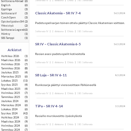
Soittorasia IV
|
2. divisioona
|
Ottelu
|
SBS Soittorasia
Soittorasia Abroad
(6)
English
(6)
Eppiliiga
(3)
Classic Akatemia – SR IV 7-4
16.3.2024
Soittorasia V
(3)
Czech Open
(3)
Opiskelijoiden SM
(2)
Pudotuspelisarjan toinen ottelu päättyi Classic Akatemian voittoon.
Yhteistyö
(2)
Soittorasia Legends
(1)
Soittorasia IV
|
2. divisioona
|
Ottelu
|
SBS Soittorasia
Höntsy
(1)
SBS Tamppi
(1)
SR IV – Classic Akatemia 6-5
16.3.2024
Arkistot
Rasian avasi pudotuspelit kotivoitolla
huhtikuu 2026
(1)
maaliskuu 2026
(6)
Soittorasia IV
|
2. divisioona
|
Ottelu
|
SBS Soittorasia
helmikuu 2026
(7)
tammikuu 2026
(8)
joulukuu 2025
(4)
SB Luja – SR IV 6-11
8.3.2024
marraskuu 2025
(6)
lokakuu 2025
(11)
syyskuu 2025
(4)
Runkosarja päättyi vierasvoittoon Pälkäneellä
maaliskuu 2025
(4)
helmikuu 2025
(7)
Soittorasia IV
|
2. divisioona
|
Ottelu
|
SBS Soittorasia
tammikuu 2025
(5)
joulukuu 2024
(6)
marraskuu 2024
(6)
TiPa – SR IV 4-14
3.3.2024
lokakuu 2024
(6)
syyskuu 2024
(42)
Rasialle murskavoitto Jyväskylästä
huhtikuu 2024
(1)
maaliskuu 2024
(9)
Soittorasia IV
|
2. divisioona
|
Ottelu
|
SBS Soittorasia
helmikuu 2024
(6)
tammikuu 2024
(7)