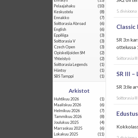
Ennätys
(13)
Pelaajahaku
(10)
5. divisioona
Keskustelu
(8)
Ennakko
(7)
Soittorasia Abroad
(6)
Classic 
English
(6)
Eppiliiga
(3)
SR 3:n kar
Soittorasia V
(3)
ottelussa 
Czech Open
(3)
Opiskelijoiden SM
(2)
Soittorasia III
Yhteistyö
(2)
Soittorasia Legends
(1)
Höntsy
(1)
SR III –
SBS Tamppi
(1)
SR 3:lle 
Arkistot
Soittorasia III
huhtikuu 2026
(1)
maaliskuu 2026
(6)
helmikuu 2026
(7)
Edustus
tammikuu 2026
(8)
joulukuu 2025
(4)
Kokkolass
marraskuu 2025
(6)
lokakuu 2025
(11)
2. divisioona