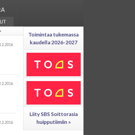
ra
ut
»
Toimintaa tukemassa
kaudella 2026-2027
.2.2016
.2.2016
Liity SBS Soittorasia
huipputiimiin »
.2.2016