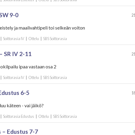
 SW 9-0
21
istely ja maalivahtipeli toi selkeän voiton
|
Soittorasia IV
|
Ottelu
|
SBS Soittorasia
I – SR IV 2-11
21
kilpailu ipaa vastaan osa 2
|
Soittorasia IV
|
Ottelu
|
SBS Soittorasia
Edustus 6-5
18
luu käteen - vai jäikö?
|
Soittorasia Edustus
|
Ottelu
|
SBS Soittorasia
s – Edustus 7-7