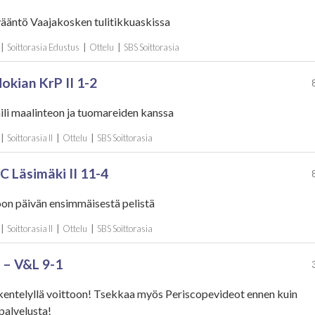
vääntö Vaajakosken tulitikkuaskissa
|
Soittorasia Edustus
|
Ottelu
|
SBS Soittorasia
Nokian KrP II 1-2
ili maalinteon ja tuomareiden kanssa
|
Soittorasia II
|
Ottelu
|
SBS Soittorasia
SC Läsimäki II 11-4
oon päivän ensimmäisestä pelistä
|
Soittorasia II
|
Ottelu
|
SBS Soittorasia
 – V&L 9-1
kentelyllä voittoon! Tsekkaa myös Periscopevideot ennen kuin
palvelusta!