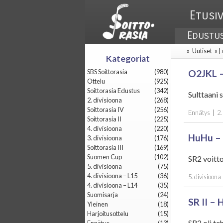
Etusi
Edustu
»
Uutiset
» |
Kategoriat
SBS Soittorasia
(980)
O2JKL –
Ottelu
(925)
Soittorasia Edustus
(342)
Sulttaani
2. divisioona
(268)
Soittorasia IV
(256)
Ennätys
|
2.
Soittorasia II
(225)
4. divisioona
(220)
HuHu – 
3. divisioona
(176)
Soittorasia III
(169)
Suomen Cup
(102)
SR2 voitt
5. divisioona
(75)
4. divisioona – L15
(36)
5. divisioona
4. divisioona – L14
(35)
Suomisarja
(24)
SR II – 
Yleinen
(18)
Harjoitusottelu
(15)
SR2 oli t