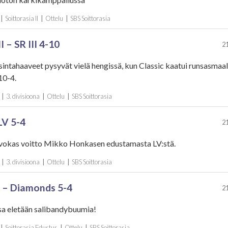
|
Soittorasia II
|
Ottelu
|
SBS Soittorasia
II – SR III 4-10
21
sintahaaveet pysyvät vielä hengissä, kun Classic kaatui runsasmaa
10-4.
|
3. divisioona
|
Ottelu
|
SBS Soittorasia
 LV 5-4
21
arvokas voitto Mikko Honkasen edustamasta LV:stä.
|
3. divisioona
|
Ottelu
|
SBS Soittorasia
 – Diamonds 5-4
21
a eletään salibandybuumia!
|
Soittorasia Edustus
|
Ottelu
|
SBS Soittorasia