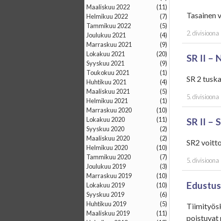
maaliskuu 2022
(11)
Tasainen 
helmikuu 2022
(7)
tammikuu 2022
(5)
2. divisioona
joulukuu 2021
(4)
marraskuu 2021
(9)
lokakuu 2021
(20)
SR II – 
syyskuu 2021
(9)
toukokuu 2021
(1)
SR 2 tuska
huhtikuu 2021
(4)
maaliskuu 2021
(5)
5. divisioona
helmikuu 2021
(1)
marraskuu 2020
(10)
lokakuu 2020
(11)
SR II – 
syyskuu 2020
(2)
maaliskuu 2020
(2)
SR2 voitt
helmikuu 2020
(10)
tammikuu 2020
(7)
5. divisioona
joulukuu 2019
(3)
marraskuu 2019
(10)
Edustus
lokakuu 2019
(10)
syyskuu 2019
(6)
huhtikuu 2019
(5)
Tiimityös
maaliskuu 2019
(11)
poistuvat 