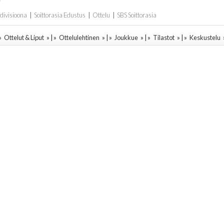
 divisioona
|
Soittorasia Edustus
|
Ottelu
|
SBS Soittorasia
 »
Ottelut & Liput
» | »
Ottelulehtinen
» | »
Joukkue
» | »
Tilastot
» | »
Keskustelu