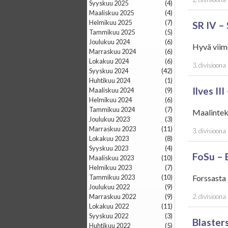
syyskuu 2025
(4)
maaliskuu 2025
(4)
helmikuu 2025
(7)
SR IV –
tammikuu 2025
(5)
joulukuu 2024
(6)
Hyvä viime
marraskuu 2024
(6)
lokakuu 2024
(6)
3. divisioona
syyskuu 2024
(42)
huhtikuu 2024
(1)
Ilves II
maaliskuu 2024
(9)
helmikuu 2024
(6)
tammikuu 2024
(7)
Maalinteko
joulukuu 2023
(3)
marraskuu 2023
(11)
3. divisioona
lokakuu 2023
(8)
syyskuu 2023
(4)
FoSu – 
maaliskuu 2023
(10)
helmikuu 2023
(7)
tammikuu 2023
(10)
Forssasta 
joulukuu 2022
(9)
marraskuu 2022
(9)
2. divisioona
lokakuu 2022
(11)
syyskuu 2022
(3)
Blaster
huhtikuu 2022
(5)