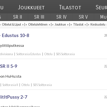
vu
Joukkueet
Tilastot
Seu
s
SR II
SR III
SR IV
SR V
Mu
 »
Ottelut & Liput
» | »
Ottelulehtinen
» | »
Joukkue
» | »
Tilastot
» | »
Keskustelu
 Edustus 10-8
28
 syöttöputkessa
 divisioona
|
Soittorasia Edustus
|
Ottelu
|
SBS Soittorasia
SR II 5-9
22
oon HuHu:sta
|
Soittorasia II
|
Ottelu
|
SBS Soittorasia
HitItPussy 2-7
22
ehoton kärkikamppailussa